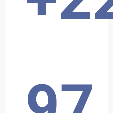
Date: 1/8/2025
Source:
Voir la source
Attaque terroriste
Un commando armé a attaqué l'intérieur du palais présidentiel
avant d'être maîtrisé par la garde présidentielle.
Location: Unknown City, Unknown Region, Tchad
Partager
Date: 7/15/2025
97
Source:
Voir la source
Attaque de Boko Haram sur l'ile de Koulfoua
Le 15/07, BokoHaram a lancé une attaque sur l'île de Koulfoua
contre des troupes de la FMM. Six terroristes ont été neutralisés.
Location: Koulfoua, Unknown Region, Tchad
Partager