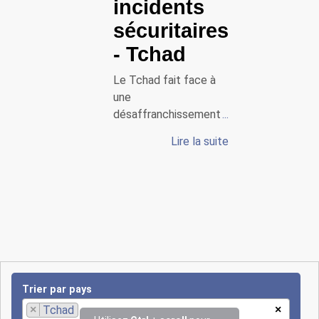
incidents
sécuritaires
- Tchad
Le Tchad fait face à
une
désaffranchissement
sécuritaire croissant,
Lire la suite
en particulier dans les
zones frontalières de
la région du lac Tchad,
où le groupe Boko
Haram (ainsi que sa
branche dissidente
ISWAP) multiplie des
raids meurtriers contre
l’armée tchadienne et
Trier par pays
les civils. Le 27
×
Tchad
×