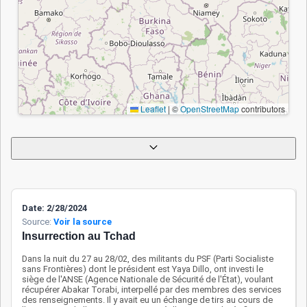
l’architecture de
sécurité régionale. Les
zones rurales du nord-
ouest restent
vulnérables, les civils
étant souvent pris
Leaflet
|
©
OpenStreetMap
contributors
pour cible ou
contraints au
déplacement forcé.
L’absence de
coordination effective
au sein de la MNJTF
pose question,
Date: 2/28/2024
Source:
Voir la source
menaçant l’efficacité
Insurrection au Tchad
des efforts conjoints
face à Boko Haram. En
Dans la nuit du 27 au 28/02, des militants du PSF (Parti Socialiste
sans Frontières) dont le président est Yaya Dillo, ont investi le
résumé : le Tchad
Appliquer
Réinitialiser
siège de l'ANSE (Agence Nationale de Sécurité de l'État), voulant
récupérer Abakar Torabi, interpellé par des membres des services
demeure une cible
des renseignements. Il y avait eu un échange de tirs au cours de