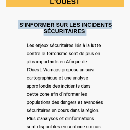
L'OUEST
explosif improvisé en tentant de prendre en chasse les terroristes.
Location: Unknown City, Unknown Region, Tchad
Partager
S’INFORMER SUR LES INCIDENTS
SÉCURITAIRES
Date: 10/26/2024
Les enjeux sécuritaires liés à la lutte
Source:
Voir la source
Attaque de Boko Haram, 40 soldats tués
contre le terrorisme sont de plus en
plus importants en Afrique de
Une attaque du groupe terroriste Boko Haram a fait une
quarantaine de morts au Tchad dans la nuit de dimanche à lundi.
l’Ouest. Wamaps propose un suivi
La cible était une garnison militaire dans le département de Kaya,
près de la frontière nigériane.
cartographique et une analyse
Location: Bargarom, Unknown Region, Tchad
approfondie des incidents dans
Partager
cette zone afin d’informer les
populations des dangers et avancées
sécuritaires en cours dans la région.
Date: 11/7/2024
Plus d’analyses et d’informations
Source:
Voir la source
Ile de Karia Lac Tchad Opération Haskanite
sont disponibles en continue sur nos