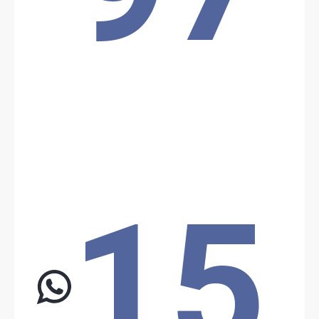
Date: 1/13/2026
Source:
Voir la source
Affrontement armée Tchadienne
L'armée Tchadienne opposé aux rebelles du MPRD, le 13/01/26 à
11h45
Location: Korbol, Unknown Region, Tchad
Partager
15
Date: 3/3/2026
Source:
Voir la source
Attaque ISWAP
L'ISWAP aurait attaqué l'armée tchadienne dans la région de
Kouloufou, cette attaque fut repoussée et l'ISWAP aurait subit la
perte de 8 de leurs membres
Location: Kouloufou, Unknown Region, Tchad