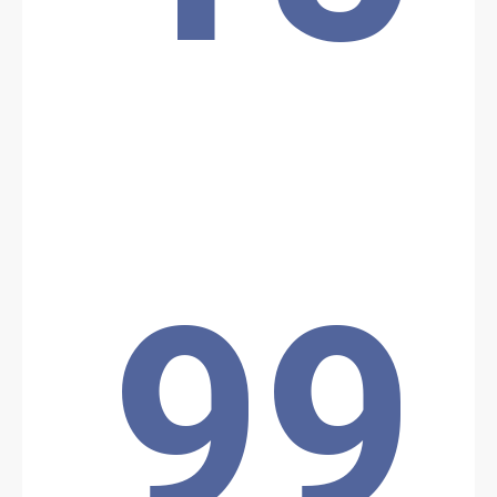
Partager
Date: 3/18/2026
Source:
Voir la source
Attaque de drone
Une frappe de drone en provenance du Soudan aurait occasionné
plusieurs victimes dans la localité de Tiné à l'Est du Tchad
Location: Tine, Unknown Region, Tchad
Partager
99
Date: 4/3/2026
Source:
Voir la source
Enlèvement par Boko Haram
Une personne exécutée et six enlevées par Boko Haram.
Location: Lac Tchad, Unknown Region, Tchad
Partager