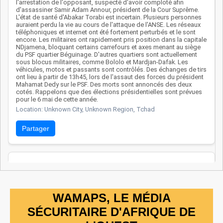
stratégique de Boko
l'arrestation de l'opposant, suspecté d'avoir comploté afin
d'assassiner Samir Adam Annour, président de la Cour Suprême.
Haram, avec des
L'état de santé d'Abakar Torabi est incertain. Plusieurs personnes
pertes militaires
auraient perdu la vie au cours de l'attaque de l'ANSE. Les réseaux
téléphoniques et internet ont été fortement perturbés et le sont
élevées et plusieurs
encore. Les militaires ont rapidement pris position dans la capitale
NDjamena, bloquant certains carrefours et axes menant au siège
incidents ciblés sur les
du PSF quartier Béguinage. D'autres quartiers sont actuellement
centres de pouvoir ;
sous blocus militaires, comme Bololo et Mardjan-Dafak. Les
véhicules, motos et passants sont contrôlés. Des échanges de tirs
malgré une réponse
ont lieu à partir de 13h45, lors de l'assaut des forces du président
nationale vigoureuse,
Mahamat Dedy sur le PSF. Des morts sont annoncés des deux
cotés. Rappelons que des élections présidentielles sont prévues
les faiblesses
pour le 6 mai de cette année.
institutionnelles et le
Location: Unknown City, Unknown Region, Tchad
retrait du soutien
Partager
international
compromettent une
stabilisation durable.
Date: 3/25/2024
Source:
Voir la source
Affrontement et explosion d'un EEI
WAMAPS, LE MÉDIA
11 soldats tchadiens ont perdu la vie et plusieurs autres ont été
SÉCURITAIRE D'AFRIQUE DE
blessés à proximité de la triple frontière Tchad-Niger-Nigéria. Au
terme d'un affrontement, un véhicule a explosé sur un engin