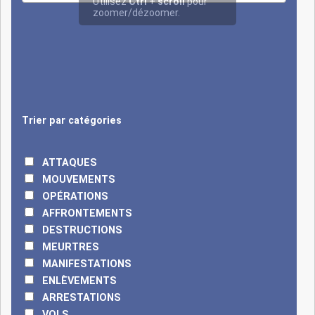
octobre 2024, une
attaque surprise
contre une garnison
militaire à Ngouboua a
causé la mort d’au
moins 40 soldats
tchadiens,
déclenchant une
Trier par catégories
opération de grande
envergure baptisée
ATTAQUES
'Haskanite' lancée par
MOUVEMENTS
le président Déby pour
OPÉRATIONS
traquer les assaillants.
AFFRONTEMENTS
Quelques mois plus
DESTRUCTIONS
tard, le 8 janvier 2025,
MEURTRES
une tentative
MANIFESTATIONS
d’attaque contre le
ENLÈVEMENTS
palais présidentiel à
ARRESTATIONS
N'Djamena par un
VOLS