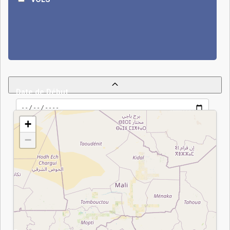
commando armé
(attribué à Boko
Haram) a été
rapidement déjouée;
près de 20 assaillants
tués, un garde
présidentiel mort, et
plusieurs blessés.
Date de Début
Malgré le lancement
de l’opération
+
Haskanite et une
−
mobilisation accrue
des forces nationales,
la retirade des troupes
françaises fin 2024 et
la menace de retrait
tchadien de la force
Date de Fin
multinationale MNJTF
ont fragilisé