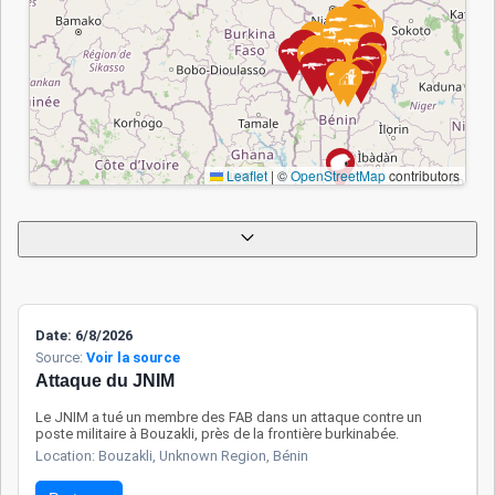
à l’Initiative d’Accra.
Des efforts sont
également déployés
pour mieux sécuriser
les zones protégées
et contenir l’expansion
Leaflet
|
©
OpenStreetMap
contributors
terroriste. Malgré ces
avancées, certaines
zones rurales restent
vulnérables aux
infiltrations. Bien que
les civils soient moins
ciblés qu’au sein des
Date: 6/8/2026
Source:
Voir la source
pays voisins, ils
Attaque du JNIM
subissent parfois les
effets indirects de
Le JNIM a tué un membre des FAB dans un attaque contre un
poste militaire à Bouzakli, près de la frontière burkinabée.
l’insécurité. La
Appliquer
Réinitialiser
Location: Bouzakli, Unknown Region, Bénin
coopération régionale