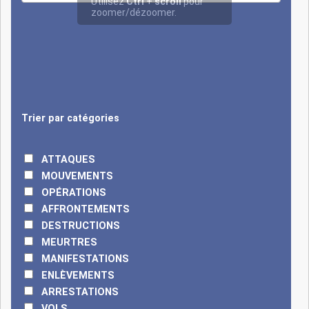
sécurité. Le 8 janvier
2025, une offensive
contre le poste de la
Point Triple, zone
frontalière entre le
Bénin, le Niger et le
Burkina Faso (Alibori), a
fait entre 28 et 30
Trier par catégories
morts. Le 17 avril, des
terroristes du JNIM,
ATTAQUES
arrivés en grand
MOUVEMENTS
nombre à moto, ont
OPÉRATIONS
attaqué deux positions
AFFRONTEMENTS
des Forces armées
DESTRUCTIONS
béninoises dans le
MEURTRES
parc national du W,
MANIFESTATIONS
l’une près des chutes
ENLÈVEMENTS
de Koudou, l’autre à la
ARRESTATIONS
Point Triple, faisant
VOLS