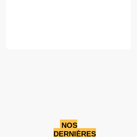
Attaque terroriste
Au moins 28 soldats béninois ont été tués ce jour dans une
violente attaque terroriste au nord du Bénin
Location: Point Triple, Unknown Region, Bénin
Partager
Date: 1/14/2026
Source:
Voir la source
Attaque du commissariat de Gnemasson
Attaque du commissariat de Gnémasson le 14/01/26 aux alentours
de 07h00.
Location: gnémasson, Unknown Region, Bénin
Partager
NOS
Date: 2/15/2025
Source:
Voir la source
DERNIÈRES
Attaque du JNIM