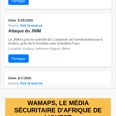
avec le Burkina Faso
Partager
et le Niger demeure
limitée, mais des
canaux de dialogue
Date: 5/25/2026
sécuritaire sont
Source:
Voir la source
Attaque du JNIM
progressivement
réactivés.
Le JNIM a pris le contrôle de 2 casernes de l'armée béninoise à
Koalou, près de la frontière avec le Burkina Faso.
Location: Koalou, Unknown Region, Bénin
Partager
Date: 6/1/2026
Source:
Voir la source
Mouvements FAB/NAF
Les FAB et les NAF ont traversé la localité de Gawezi à la suite
d'opérations conjointes menées dans des villages à la frontière
WAMAPS, LE MÉDIA
entre le Bénin et le Nigeria.
SÉCURITAIRE D'AFRIQUE DE
Location: Gawezi, Unknown Region, Bénin