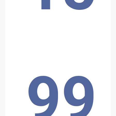
autres blessés évacués pour des soins d’urgence suite à une
attaque essuyée par les militaires dépêchés pour la surveillance
du pipeline Bénin-Niger, au Nord, dans la commune de cette
attaque n’a pas affecté les installations du pipeline.
Location: Unknown City, Unknown Region, Bénin
Partager
Date: 12/2/2024
Source:
Voir la source
Attaque sur le pipeline
99
Une unité des forces béninoises de l'opération "Mirador" en
charge de la surveillance du Pipeline Export Bénin-Niger a été la
cible d'une attaque dans la nuit du dimanche 1er au lundi 2
décembre 2024
Location: Unknown City, Unknown Region, Bénin
Partager
Date: 11/20/2024