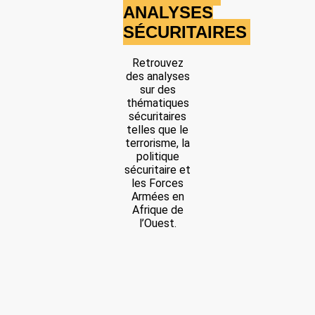
ANALYSES
Une base militaire a été envahie près de Karimama, située près de
SÉCURITAIRES
la frontière avec le Niger, a rapporté le JNIM.
Location: Karimama, Unknown Region, Bénin
Retrouvez
Partager
des analyses
sur des
thématiques
sécuritaires
Date: 3/3/2025
telles que le
Source:
Voir la source
terrorisme, la
politique
Attaque d'IED sur les FAB
sécuritaire et
Les Forces Armées Béninoises ont été la cible d'un IED; l'explosion
les Forces
a bléssée 9 militaires.
Armées en
Location: Tanongou, Unknown Region, Bénin
Afrique de
l’Ouest.
Partager
Date: 4/12/2025
Source:
Voir la source
Attaque près de Kandi