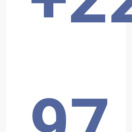
Date: 9/19/2024
Source:
Voir la source
Embuscade Malanville
2 policiers du commissariat de Guéné (Nord, frontière Niger) ont
été tués ce jeudi 19/09 à l'aube : leur véhicule a essuyé des tirs
d'hommes armés alors qu'ils étaient en patrouille, à hauteur du
village de Gougou, commune de Malanville, département Alibori.
Location: Unknown City, Unknown Region, Bénin
Partager
97
Date: 9/19/2024
Source:
Voir la source
Attaque JNIM Bangoun
Le JNIM revendique la responsabilité d'une att@que aux abords
du Parc W. Selon la radio locale Sota FM, un poste de la Police
Républicaine a été attaqué à 06h00 du matin le 19 septembre sur la
route inter-États près de Bangoun.Après une longue fusillade, 2
policiers ont été tu€s et un a été bl€ssé.