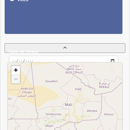
huit morts et treize
blessés parmi les
forces béninoises
selon certaines
sources, tandis que le
JNIM revendique la
mort de 70 soldats. En
réponse, le Bénin a
Date de Début
renforcé ses
capacités en
+
élargissant l'opération
−
Mirador, en recrutant
des militaires depuis
2022, en modernisant
ses outils de
surveillance avec le
soutien de partenaires
Date de Fin
européens, et en
participant activement