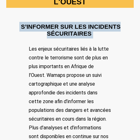
L'OUEST
Partager
S’INFORMER SUR LES INCIDENTS
Date: 3/23/2024
SÉCURITAIRES
Source:
Voir la source
Attaque terroriste dans un village
Les enjeux sécuritaires liés à la lutte
Des terroristes ont fait plusieurs victimes et incendié plusieurs
maisons dans le village de Boromo. La population a été contrainte
contre le terrorisme sont de plus en
de fuir vers Bagassi.
plus importants en Afrique de
Location: Unknown City, Unknown Region, Bénin
l’Ouest. Wamaps propose un suivi
Partager
cartographique et une analyse
approfondie des incidents dans
cette zone afin d’informer les
Date: 6/4/2024
Source:
Voir la source
populations des dangers et avancées
Une patrouille à moto de 7 soldats béninois est
sécuritaires en cours dans la région.
tombée dans une embuscade tendue par les
terroristes du JNIM
Plus d’analyses et d’informations
sont disponibles en continue sur nos
Le 04/06 vers 11h, une patrouille à moto de 7 soldats béninois est