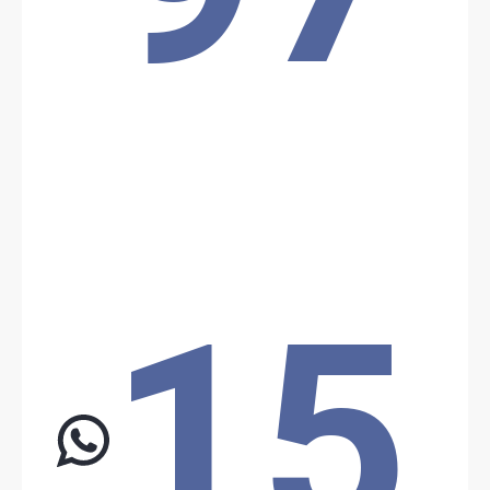
Location: Unknown City, Unknown Region, Bénin
Partager
Date: 9/1/2024
Source: Unknown Source
La population a lynché un voleur à Nikki
Le 1er septembre 2024, une foule a lynché à mort un voleur
présumé à Nikki (Nikki, Borgou). Le second voleur présumé s'est
échappé et a trouvé refuge dans le véhicule de la police.
Location: Unknown City, Unknown Region, Bénin
15
Partager
Date: 12/1/2024
Source:
Voir la source
attaque proche du pipeline Bénin-Niger
Vers 1 heure du matin, 3 soldats de l’armée béninoise tués et 4