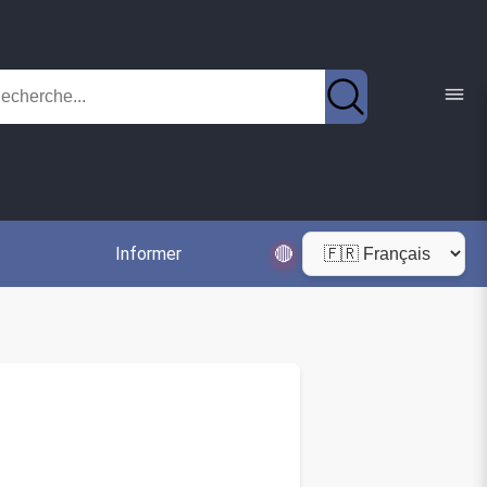
🔴
Informer