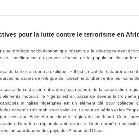
tives pour la lutte contre le terrorisme en Afri
 une stratégie socio-économique misant sur le développement économi
t l’amélioration du pouvoir d’achat de la population dissuaderon
.
gères de la Sierra Leone a expliqué : « Il est crucial de restaurer un con
essources humaines de l’Afrique de l’Ouest ne tombent entre les mains de
ne cesse de se diviser, entre des pays moteurs de la coopération régio
les éléments moteurs, le Nigeria est en passe de devenir la troisième 
s capacités militaires nigérianes est un élément clé pour collecte
à des ennemis très mobiles et volatiles. Le soutien aérien et les frapp
Niger, ainsi que Boko Haram dans la région du lac Tchad. Cette forc
création d’une force régionale anti-terroriste. Cette dernière nécessite
ervention coordonnée des pays de l’Afrique de l’Ouest.