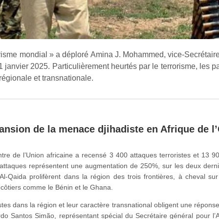
rrorisme mondial » a déploré Amina J. Mohammed, vice-Secrétair
janvier 2025. Particulièrement heurtés par le terrorisme, les pa
 régionale et transnationale.
ansion de la menace djihadiste en Afrique de l
re de l’Union africaine a recensé 3 400 attaques terroristes et 13 90
 attaques représentent une augmentation de 250%, sur les deux derni
 Al-Qaida prolifèrent dans la région des trois frontières, à cheval su
s côtiers comme le Bénin et le Ghana.
es dans la région et leur caractère transnational obligent une répon
rdo Santos Simão, représentant spécial du Secrétaire général pour l’A